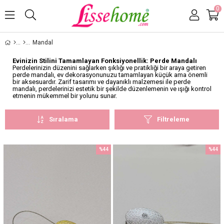
0
Mandal
Evinizin Stilini Tamamlayan Fonksiyonellik: Perde Mandalı
Perdelerinizin düzenini sağlarken şıklığı ve pratikliği bir araya getiren
perde mandalı, ev dekorasyonunuzu tamamlayan küçük ama önemli
bir aksesuardır. Zarif tasarımı ve dayanıklı malzemesi ile perde
mandalı, perdelerinizi estetik bir şekilde düzenlemenin ve ışığı kontrol
etmenin mükemmel bir yolunu sunar.
Sıralama
Filtreleme
%44
%44
İndirim
İndirim
%44İndirim
%44İnd