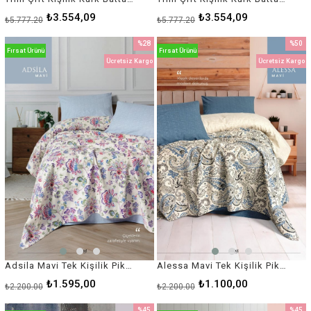
₺3.554,09
₺3.554,09
₺5.777,20
₺5.777,20
%28
%50
Fırsat Ürünü
Fırsat Ürünü
İndirim
İndirim
Ücretsiz Kargo
Ücretsiz Kargo
%28İndirim
%50İnd
Adsila Mavi Tek Kişilik Pike Takımı – %100 Pamuk, Lastikli Çarşaflı
Alessa Mavi Tek Kişilik Pike Takımı – %100 Pamuk, Lastikli Çarşaflı
₺1.595,00
₺1.100,00
₺2.200,00
₺2.200,00
%45
%45