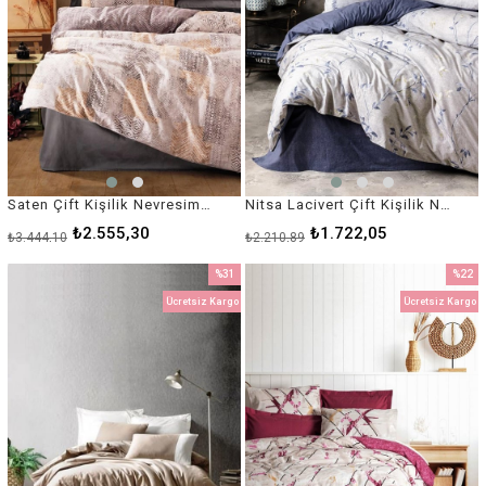
Saten Çift Kişilik Nevresim Takımı Amentes Gri
Nitsa Lacivert Çift Kişilik Nevresim Takımı - %100 Pamuk Ranforce 30/1 57 Tel
₺2.555,30
₺1.722,05
₺3.444,10
₺2.210,89
%31
%22
İndirim
İndirim
Ücretsiz Kargo
Ücretsiz Kargo
%31İndirim
%22İnd