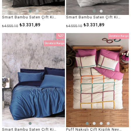
Smart Bambu Saten Çift Kişilik Nevresim Takımı Siyah
Smart Bambu Saten Çift Kişilik Nevresim Takımı Beyaz
₺3.331,89
₺3.331,89
₺4.555,10
₺4.555,10
%27
Ücretsiz Kargo
İndirim
Ücretsiz Kargo
%27İndirim
Smart Bambu Saten Çift Kişilik Nevresim Takımı Petrol
Puff Nakışlı Çift Kişilik Nevresim Takımı Insula Gül Kurusu