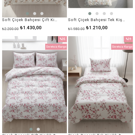
Soft Çiçek Bahçesi Çift Kişilik %100 Pamuk Nevresim Takımı
Soft Çiçek Bahçesi Tek Kişilik %100 Pamuk Nevresim Takımı
₺1.430,00
₺1.210,00
₺2.200,00
₺1.980,00
%35
%39
İndirim
İndirim
Ücretsiz Kargo
Ücretsiz Kargo
%35İndirim
%39İnd