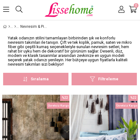
0
Nevresim & Pike Takımları
Yatak odanızın stilini tamamlayan birbirinden şık ve konforlu
nevresim takımları ile tanışın. Çift ve tek kişilik, pamuk, saten ve mikro
fiber gibi çeşitli kumaş seçenekleriyle sunulan nevresim setleri, hem
rahat bir uyku hem de dekoratif bir görünüm sağlar. Desenli, düz,
modern ve klasik tasarımlar arasından zevkinize en uygun modeli
seçerek yatak odanızı yenileyin. Her bütçeye uygun fiyatlarla kaliteli
nevresim takımları sizi bekliyor!
Sıralama
Filtreleme
%22
%22
İndirim
İndirim
Ücretsiz Kargo
Ücretsiz Kargo
%22İndirim
%22İnd