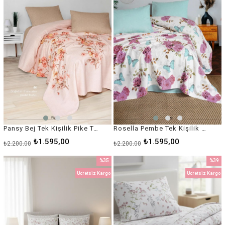
Pansy Bej Tek Kişilik Pike Takımı – %100 Pamuk, Lastikli Çarşaflı
Rosella Pembe Tek Kişilik Pike Takımı – %100 Pamuk, Lastikli Çarşaflı
₺1.595,00
₺1.595,00
₺2.200,00
₺2.200,00
%35
%39
İndirim
İndirim
Ücretsiz Kargo
Ücretsiz Kargo
%35İndirim
%39İnd