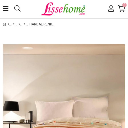
0
HARDAL RENK PONPON DREAM PIKE ÇIFT KIŞILIK 200X220CM