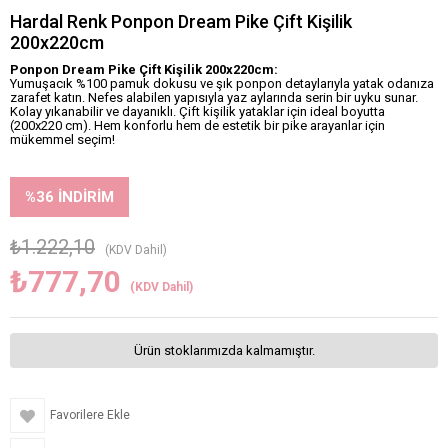
Hardal Renk Ponpon Dream Pike Çift Kişilik
200x220cm
Ponpon Dream Pike Çift Kişilik 200x220cm:
Yumuşacık %100 pamuk dokusu ve şık ponpon detaylarıyla yatak odanıza
zarafet katın. Nefes alabilen yapısıyla yaz aylarında serin bir uyku sunar.
Kolay yıkanabilir ve dayanıklı. Çift kişilik yataklar için ideal boyutta
(200x220 cm). Hem konforlu hem de estetik bir pike arayanlar için
mükemmel seçim!
%
36
İNDIRIM
₺1.222,10
(KDV Dahil)
₺777,70
(KDV Dahil)
Ürün stoklarımızda kalmamıştır.
Favorilere Ekle