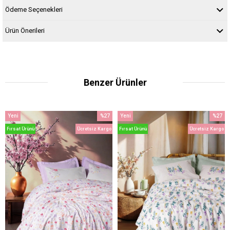
Ödeme Seçenekleri
Ürün Önerileri
Benzer Ürünler
Yeni
%27
Yeni
%27
Ürün
İndirim
Ürün
İndirim
Fırsat Ürünü
Ücretsiz Kargo
Fırsat Ürünü
Ücretsiz Kargo
%27İndirim
%27İndi