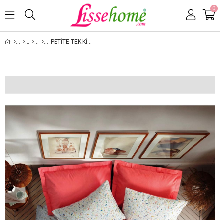
0
PETITE TEK KIŞILIK LASTIKLI ÇARŞAFLI NEVRESIM TAKIMI MESSY MERCAN, %100 PAMUK RANFORCE 57 TEL KUMAŞ.