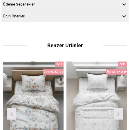
Ödeme Seçenekleri
Ürün Önerileri
Benzer Ürünler
%39
%39
m
İndirim
İndirim
Ücretsiz Kargo
Ücretsiz Kargo
dirim
%39İndirim
%39İndi