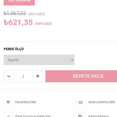
%
42
İNDIRIM
₺1.067,33
(KDV Dahil)
₺621,35
(KDV Dahil)
PERDE ÖLÇÜ
Favorilere Ekle
İstek Listeme Ekle
Fiyat Düşünce Haber Ver
Kargo Bedava