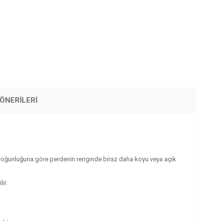
ÖNERILERI
ışık yoğunluğuna göre perdenin renginde biraz daha koyu veya açık
ir.