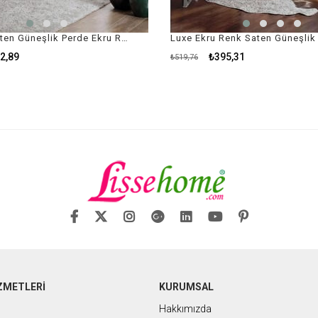
Standart Saten Güneşlik Perde Ekru Renk
Luxe Ekru Renk Saten Güneşlik
2,89
₺395,31
₺519,76
ZMETLERİ
KURUMSAL
Hakkımızda