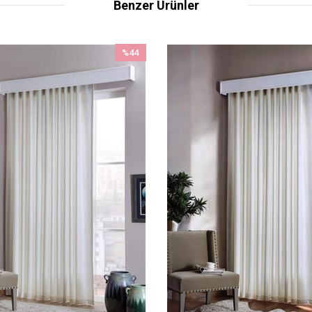
Benzer Ürünler
%44
İndirim
%44İndirim