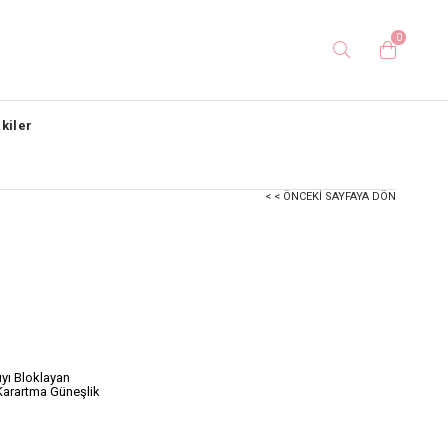
0
kiler
< < ÖNCEKI SAYFAYA DÖN
ıyı Bloklayan
arartma Güneşlik