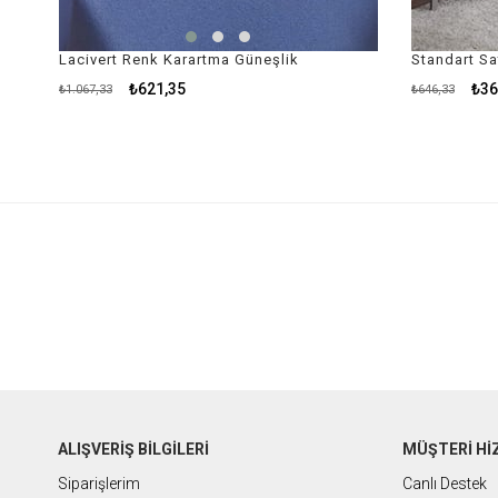
Lacivert Renk Karartma Güneşlik
₺621,35
₺36
₺1.067,33
₺646,33
ALIŞVERİŞ BİLGİLERİ
MÜŞTERİ Hİ
Siparişlerim
Canlı Destek