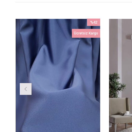
42
%42
irim
İndirim
rgo
Ücretsiz Kargo
İndirim
%42İndirim