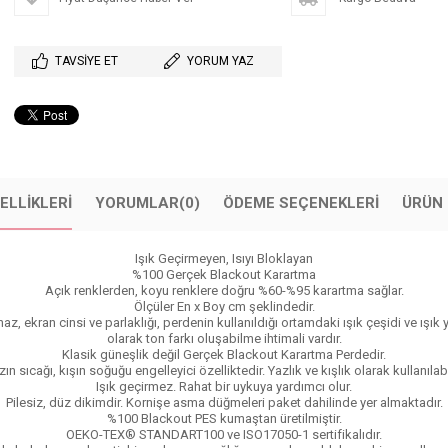
TAVSIYE ET
YORUM YAZ
ELLIKLERI
YORUMLAR
(0)
ÖDEME SEÇENEKLERI
ÜRÜN 
Işık Geçirmeyen, Isıyı Bloklayan
%100 Gerçek Blackout Karartma
Açık renklerden, koyu renklere doğru %60-%95 karartma sağlar.
Ölçüler En x Boy cm şeklindedir.
cihaz, ekran cinsi ve parlaklığı, perdenin kullanıldığı ortamdaki ışık çeşidi ve 
olarak ton farkı oluşabilme ihtimali vardır.
Klasik güneşlik değil Gerçek Blackout Karartma Perdedir.
zın sıcağı, kışın soğuğu engelleyici özelliktedir. Yazlık ve kışlık olarak kullanılabil
Işık geçirmez. Rahat bir uykuya yardımcı olur.
Pilesiz, düz dikimdir. Kornişe asma düğmeleri paket dahilinde yer almaktadır.
%100 Blackout PES kumaştan üretilmiştir.
OEKO-TEX® STANDART100 ve ISO17050-1 sertifikalıdır.