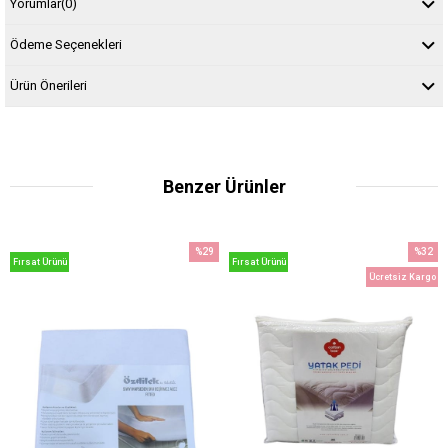
Yorumlar
(0)
Ödeme Seçenekleri
Ürün Önerileri
Benzer Ürünler
%29
%32
Fırsat Ürünü
Fırsat Ürünü
İndirim
İndirim
Ücretsiz Kargo
%29İndirim
%32İndi