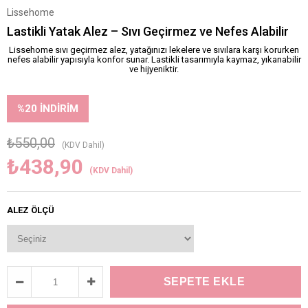
Lissehome
Lastikli Yatak Alez – Sıvı Geçirmez ve Nefes Alabilir
Lissehome sıvı geçirmez alez, yatağınızı lekelere ve sıvılara karşı korurken
nefes alabilir yapısıyla konfor sunar. Lastikli tasarımıyla kaymaz, yıkanabilir
ve hijyeniktir.
%
20
İNDIRIM
₺550,00
(KDV Dahil)
₺438,90
(KDV Dahil)
ALEZ ÖLÇÜ