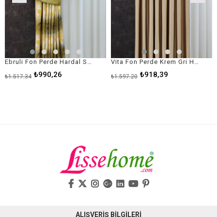
Ebruli Fon Perde Hardal Sarı Gri Renk
Vita Fon Perde Krem Gri Hardal Renk
₺990,26
₺918,39
₺1.517,34
₺1.597,20
ALIŞVERİŞ BİLGİLERİ