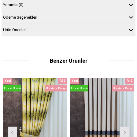
Yorumlar
(0)
Ödeme Seçenekleri
Ürün Önerileri
Benzer Ürünler
Yeni
%35
Yeni
%42
m
Ürün
İndirim
Ürün
İndirim
Fırsat Ürünü
Ücretsiz Kargo
Fırsat Ürünü
Ücretsiz Kargo
dirim
%35İndirim
%42İndi