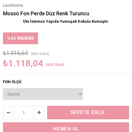
Lissehome
Mosso Fon Perde Düz Renk Turuncu
Ütü İstemez Yapıda Yumuşak Dokulu Kumaştır.
%
42
İNDIRIM
₺1.916,64
(KDV Dahil)
₺1.118,04
(KDV Dahil)
FON ÖLÇÜ