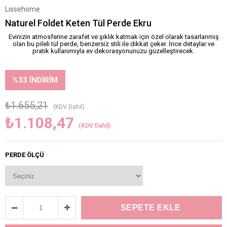
Lissehome
Naturel Foldet Keten Tül Perde Ekru
Evinizin atmosferine zarafet ve şıklık katmak için özel olarak tasarlanmış
olan bu pileli tül perde, benzersiz stili ile dikkat çeker. İnce detaylar ve
pratik kullanımıyla ev dekorasyonunuzu güzelleştirecek.
%
33
İNDIRIM
₺1.655,21
(KDV Dahil)
₺1.108,47
(KDV Dahil)
PERDE ÖLÇÜ