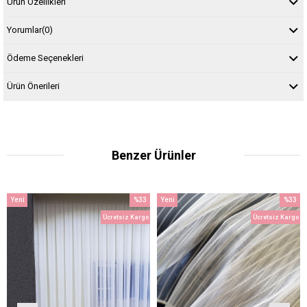
Ürün Özellikleri
Yorumlar
(0)
Ödeme Seçenekleri
Ürün Önerileri
Benzer Ürünler
Yeni
%33
Yeni
%33
m
Ürün
İndirim
Ürün
İndirim
Ücretsiz Kargo
Ücretsiz Kargo
dirim
%33İndirim
%33İndi