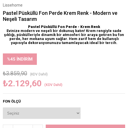
Lissehome
Pastel Püsküllü Fon Perde Krem Renk - Modern ve
Neşeli Tasarım
Pastel Püsküllü Fon Perde - Krem Renk
Evinize modern ve neşeli bir dokunuş katın! Krem rengiyle sade
şıklığı, püskülleriyle dinamik bir atmosferi bir araya getiren bu fon
perde, her mekana uyum sağlar. Hem zarif hem de kullanışlı
yapısıyla dekorasyonunuzu tamamlayacak ideal bir tercih.
%
45
İNDIRIM
₺3.859,90
(KDV Dahil)
₺2.129,60
(KDV Dahil)
FON ÖLÇÜ