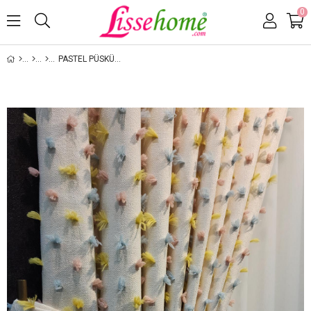
0
PASTEL PÜSKÜLLÜ FON PERDE KREM RENK - MODERN VE NEŞELI TASARIM