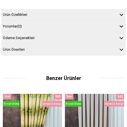
Ürün Özellikleri
Yorumlar
(0)
Ödeme Seçenekleri
Ürün Önerileri
Benzer Ürünler
Yeni
%35
Yeni
%42
m
Ürün
İndirim
Ürün
İndirim
Fırsat Ürünü
Ücretsiz Kargo
Fırsat Ürünü
Ücretsiz Kargo
dirim
%35İndirim
%42İndi